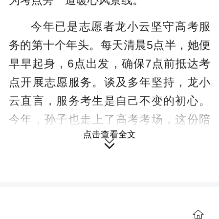
为考点旁一道暖心风景线。
今年已是志愿者龙小云坚守高考服
务的第十个年头。每天清晨5点半，她便
早早起身，6点出发，确保7点前抵达考
点开展志愿服务。谈及多年坚持，龙小
云直言，服务考生是自己不变的初心。
今年，孙子也走上了高考考场，这份陪
点击查看全文
伴更添特殊意义。

“执笔为剑，披荆斩棘；二中必胜，
金榜题名！”在永州二中考点，响亮的助
威声此起彼伏。上午8时许，考生们陆续
