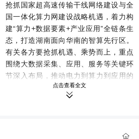
抢抓国家超高速传输干线网络建设与全
国一体化算力网建设战略机遇，着力构
建“算力+数据要素+产业应用”全链条生
态，打造湖南面向华南的智算先行区。
有关各方要抢抓机遇、乘势而上，重点
围绕大数据采集、应用、服务等关键环
节深入布局，推动电力到算力到应用的
点击查看全文
产业闭环。要加快对大数据产业的应用

场景开发，推动大数据更广泛地服务于
社会各行各业，实现大数据产业赋能工
业企业发展和社会进步。广大政协委员
要精准建言，服务发展，围绕大数据产
