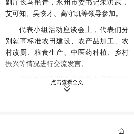
副厅长马艳青，永州市委书记朱洪武，
c
艾可知、吴恢才、高守凯等领导参加。
r
e
代表小组活动座谈会上，代表们分
e
别就高标准农田建设、农产品加工、农
n
村改厕、粮食生产、中医药种植、乡村
振兴等情况进行交流发言。
张迎春对永州农业产业发展取得的
点击查看全文

成效表示肯定。她说，永州市是湖南对
接粤港澳和东盟开放的重要门户，近年
来，永州市深入实施“三高四新”美好蓝
图，产业发展基础良好，企业主体不断
