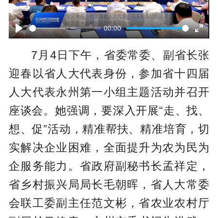
P
l
00:00
P
E
a
7月4日下午，省委常委、副省长张
l
n
y
迎春以省人大代表身份，参加省十四届
a
t
人大代表永州第一小组主题活动并召开
y
e
座谈会。她强调，要深入开展“走、找、
r
想、促”活动，精准帮扶、精准培育，切
f
实解决企业困难，全面提升为农为民为
u
企服务能力。省政府副秘书长孟祥定，
l
省乡村振兴局局长毛朝晖，省人大常委
l
会联工委副主任范文彬，省农业农村厅
s