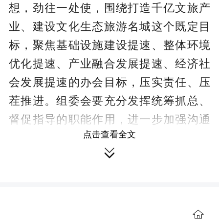
想，劲往一处使，围绕打造千亿文旅产
业、建设文化生态旅游名城这个既定目
标，聚焦基础设施建设提速、整体环境
优化提速、产业融合发展提速、经济社
会发展提速的办会目标，压实责任、压
茬推进。组委会要充分发挥统筹抓总、
督促指导的职能作用，进一步加强沟通
点击查看全文
协调、信息对接、督促检查，指导承办

县市区精心制订总体方案，精细策划相
关活动。承办县市区要高度重视，以最
严要求、最硬措施、最实作风抓好办会
工作，特别是要充分利用各类媒体，做
