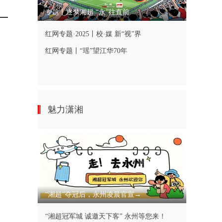
专题丨逐梦湘超 “永”往直前
红网专题·2025丨校·媒 新“视”界
红网专题丨“瑶”望江华70年
魅力潇湘
“湘超”夺冠后，永州凌晨官宣→
“湘超冠军城 诚邀天下客” 永州等您来！