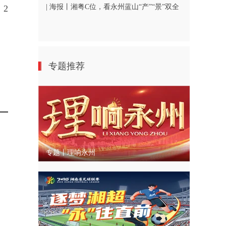
| 海报丨湘粤C位，看永州蓝山“产”“景”双全
2
专题推荐
专题丨理响永州