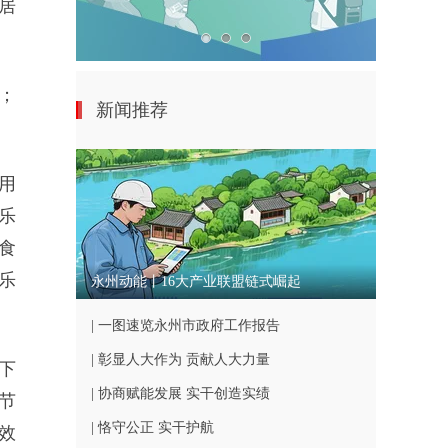
州居
%；
新闻推荐
用
娱乐
，食
乐
永州动能丨16大产业联盟链式崛起
| 一图速览永州市政府工作报告
| 彰显人大作为 贡献人大力量
下
| 协商赋能发展 实干创造实绩
节
| 恪守公正 实干护航
效