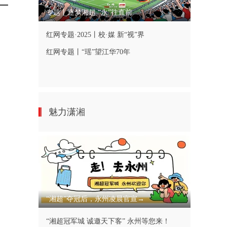
专题丨逐梦湘超 “永”往直前
红网专题·2025丨校·媒 新“视”界
红网专题丨“瑶”望江华70年
魅力潇湘
“湘超”夺冠后，永州凌晨官宣→
“湘超冠军城 诚邀天下客” 永州等您来！