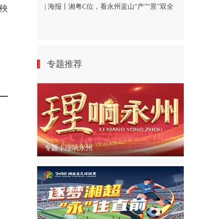
| 海报丨湘粤C位，看永州蓝山“产”“景”双全
秧
专题推荐
专题丨理响永州