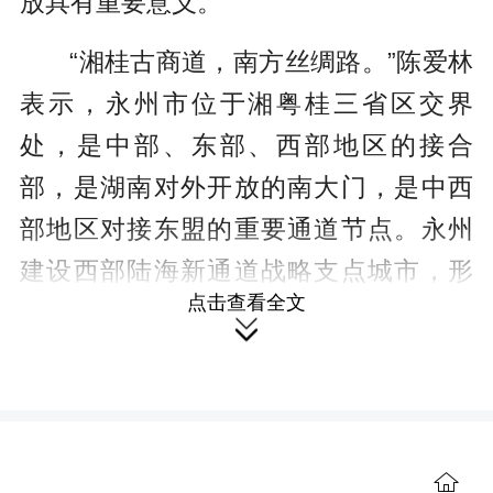
放具有重要意义。
“湘桂古商道，南方丝绸路。”陈爱林
表示，永州市位于湘粤桂三省区交界
处，是中部、东部、西部地区的接合
部，是湖南对外开放的南大门，是中西
部地区对接东盟的重要通道节点。永州
建设西部陆海新通道战略支点城市，形
点击查看全文
成中西部地区经永州至湛江港的新通

道，实现铁海联运的最佳路径，不仅可
以为西部陆海新通道东线通路有效辅助
分流，还可以推动我国中西部的陕西、
河南、湖北、湖南以及广西部分市与东
