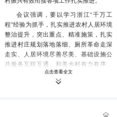
村振兴有效衔接各项工作扎实推进。
会议强调，要以学习浙江“千万工
程”经验为抓手，扎实推进农村人居环境
整治提升，突出重点、精准施策，扎实
推进村庄规划落地落细、厕所革命走深
走实、人居环境尽善尽美、基础设施公
共服务互联互通、和美乡村有力有序、
点击查看全文
文明乡风入脑入心。要强化组织统筹、

农民主体和宣传推介，把农民的积极
性、主动性调动起来，齐心协力抓好农
村人居环境整治提升、和美乡村建设，
实现美好家园共建共治共享，助力乡村
