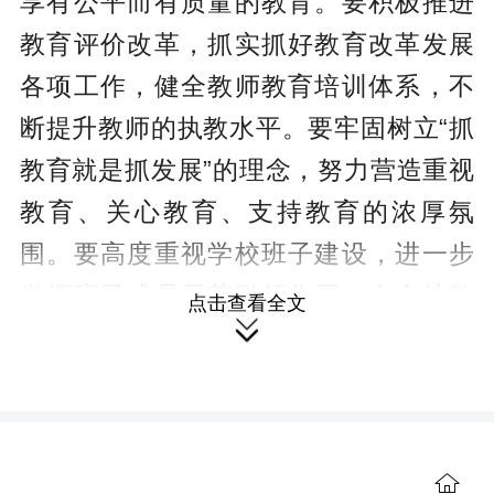
享有公平而有质量的教育。要积极推进
教育评价改革，抓实抓好教育改革发展
各项工作，健全教师教育培训体系，不
断提升教师的执教水平。要牢固树立“抓
教育就是抓发展”的理念，努力营造重视
教育、关心教育、支持教育的浓厚氛
围。要高度重视学校班子建设，进一步
发挥班子成员示范引领作用，在全校教
点击查看全文

师中形成人人有责、个个担当的干事创
业氛围。
来到零道高速梅花服务区和打鼓坪
互通、永零高速零陵西和永州西互通、
