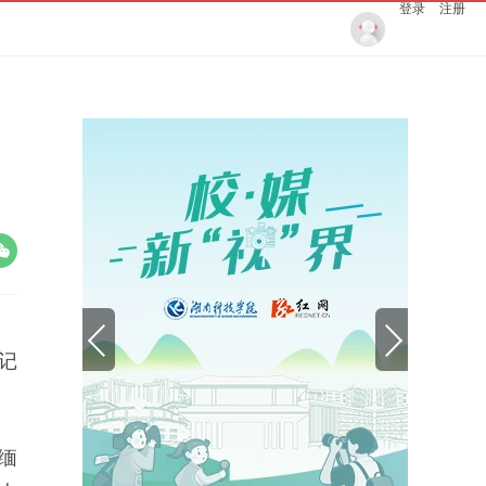
登录
注册
记
缅