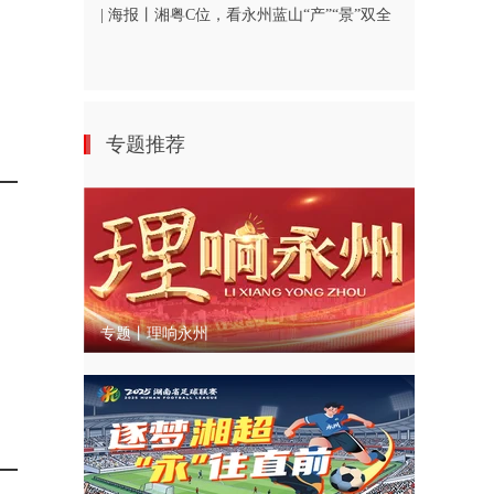
| 海报丨湘粤C位，看永州蓝山“产”“景”双全
专题推荐
专题丨理响永州