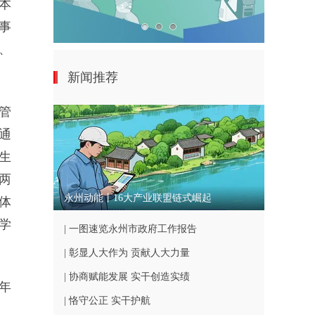
本
事
、
新闻推荐
管
通
生
两
永州动能丨16大产业联盟链式崛起
体
学
| 一图速览永州市政府工作报告
| 彰显人大作为 贡献人大力量
| 协商赋能发展 实干创造实绩
年
| 恪守公正 实干护航