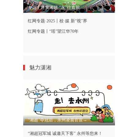
专题丨逐梦湘超 “永”往直前
红网专题·2025丨校·媒 新“视”界
红网专题丨“瑶”望江华70年
魅力潇湘
“湘超”夺冠后，永州凌晨官宣→
“湘超冠军城 诚邀天下客” 永州等您来！