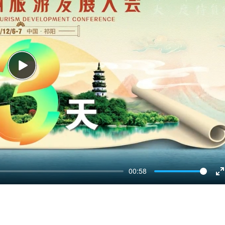
Play
00:58
E
f