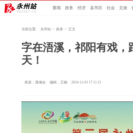
要闻
政务
经济
县市区
社会
文旅
当前位置:
永州站
>
政务
>
正文
字在浯溪，祁阳有戏，
天！
来源：潇湘会
编辑：王杨
2024-12-03 17:11:21