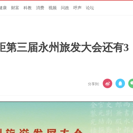
健康
财富
科教
消费
视频
问政
呼声
论坛
距第三届永州旅发大会还有3
分享到: