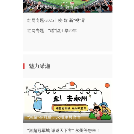
专题丨逐梦湘超 “永”往直前
红网专题·2025丨校·媒 新“视”界
红网专题丨“瑶”望江华70年
魅力潇湘
“湘超”夺冠后，永州凌晨官宣→
“湘超冠军城 诚邀天下客” 永州等您来！