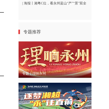
| 海报丨湘粤C位，看永州蓝山“产”“景”双全
专题推荐
专题丨理响永州