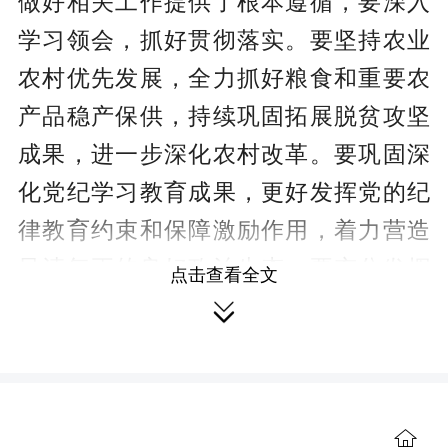
做好相关工作提供了根本遵循，要深入
学习领会，抓好贯彻落实。要坚持农业
农村优先发展，全力抓好粮食和重要农
产品稳产保供，持续巩固拓展脱贫攻坚
成果，进一步深化农村改革。要巩固深
化党纪学习教育成果，更好发挥党的纪
律教育约束和保障激励作用，着力营造
风清气正的良好政治生态。要充分发挥
点击查看全文
人民政协专门协商机构作用，积极建言

资政，广泛凝聚共识，不断开创新时代
永州政协工作新局面。要更加自觉地把
思想和行动统一到党中央决策部署上
