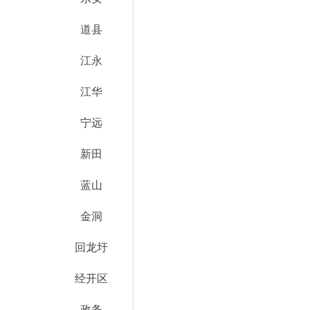
道县
江永
江华
宁远
新田
蓝山
金洞
回龙圩
经开区
政务