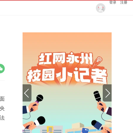
登录
注册
面
央
法