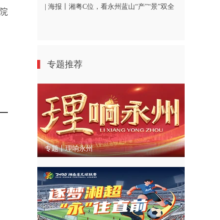
| 海报丨湘粤C位，看永州蓝山“产”“景”双全
院
专题推荐
专题丨理响永州