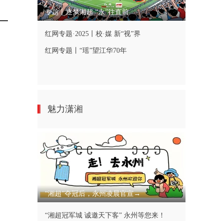
专题丨逐梦湘超 “永”往直前
红网专题·2025丨校·媒 新“视”界
红网专题丨“瑶”望江华70年
魅力潇湘
“湘超”夺冠后，永州凌晨官宣→
“湘超冠军城 诚邀天下客” 永州等您来！