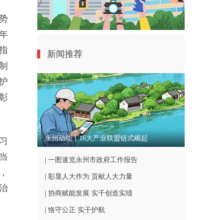
势
年
指
新闻推荐
制
护
彰
永州动能丨16大产业联盟链式崛起
习
当
| 一图速览永州市政府工作报告
，
| 彰显人大作为 贡献人大力量
治
| 协商赋能发展 实干创造实绩
| 恪守公正 实干护航