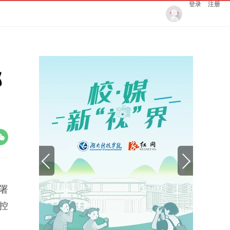
登录
注册
部
署
控