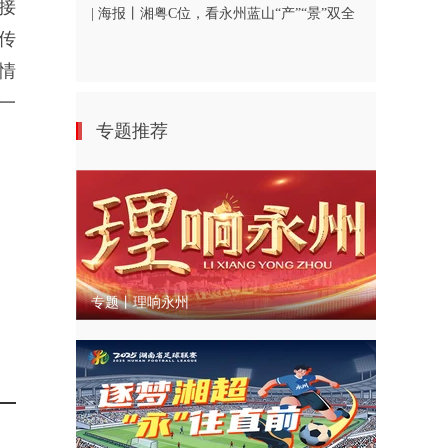
接
| 海报丨湘粤C位，看永州蓝山“产”“景”双全
传
情
一
专题推荐
专题丨理响永州