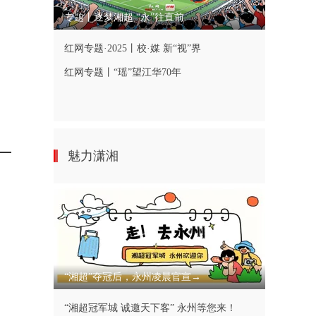
专题丨逐梦湘超 “永”往直前
红网专题·2025丨校·媒 新“视”界
红网专题丨“瑶”望江华70年
魅力潇湘
“湘超”夺冠后，永州凌晨官宣→
“湘超冠军城 诚邀天下客” 永州等您来！