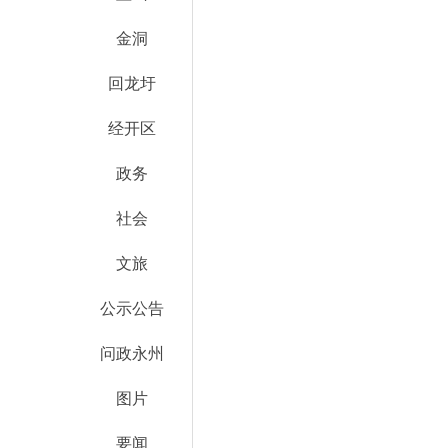
金洞
回龙圩
经开区
政务
社会
文旅
公示公告
问政永州
图片
要闻