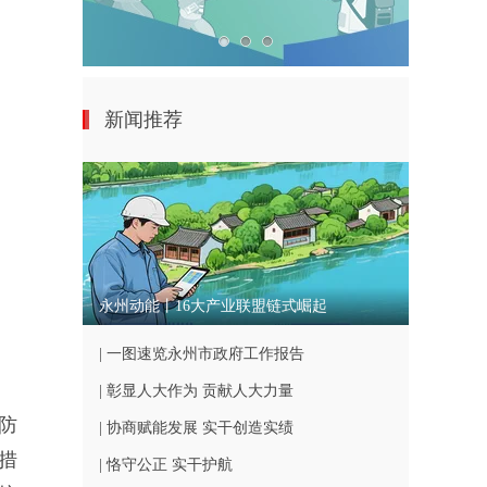
新闻推荐
永州动能丨16大产业联盟链式崛起
| 一图速览永州市政府工作报告
| 彰显人大作为 贡献人大力量
防
| 协商赋能发展 实干创造实绩
措
| 恪守公正 实干护航