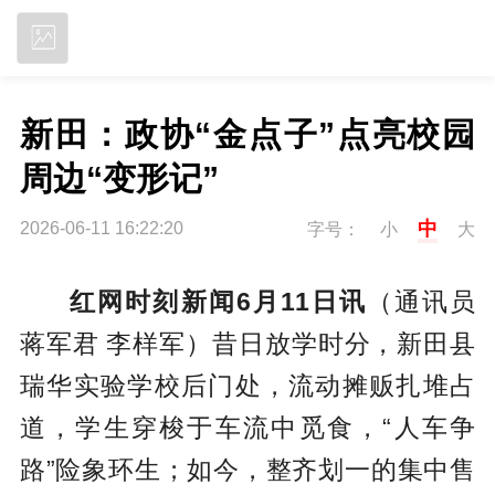
立即下载
新田：政协“金点子”点亮校园
周边“变形记”
中
2026-06-11 16:22:20
字号：
小
大
红网时刻新闻6月11日讯
（通讯员
蒋军君 李样军）昔日放学时分，新田县
瑞华实验学校后门处，流动摊贩扎堆占
道，学生穿梭于车流中觅食，“人车争
路”险象环生；如今，整齐划一的集中售