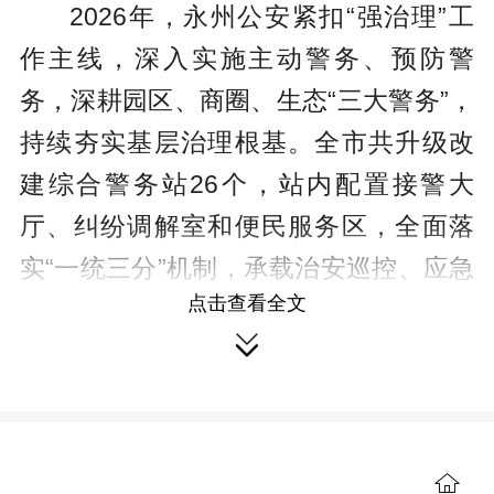
2026年，永州公安紧扣“强治理”工
作主线，深入实施主动警务、预防警
务，深耕园区、商圈、生态“三大警务”，
持续夯实基层治理根基。全市共升级改
建综合警务站26个，站内配置接警大
厅、纠纷调解室和便民服务区，全面落
实“一统三分”机制，承载治安巡控、应急
点击查看全文
处突、便民服务、矛盾联调、法治宣教

等多元功能。如今，综合警务站已成为
街面警力动中备勤的前沿阵地、群众家
门口化解矛盾的暖心枢纽，有效推动了
警务前移、服务下沉，是永州深化基层
