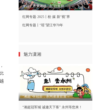
专题丨逐梦湘超 “永”往直前
红网专题·2025丨校·媒 新“视”界
红网专题丨“瑶”望江华70年
魅力潇湘
，
比
越
“湘超”夺冠后，永州凌晨官宣→
“湘超冠军城 诚邀天下客” 永州等您来！