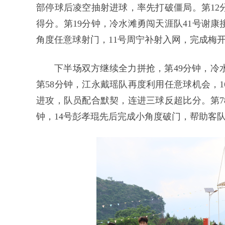
部停球后凌空抽射进球，率先打破僵局。第12
得分。第19分钟，冷水滩勇闯天涯队41号谢康
角度任意球射门，11号周宁补射入网，完成梅
下半场双方继续全力拼抢，第49分钟，冷
第58分钟，江永戴瑶队再度利用任意球机会，
进攻，队员配合默契，连进三球反超比分。第78
钟，14号彭孝琨先后完成小角度破门，帮助客