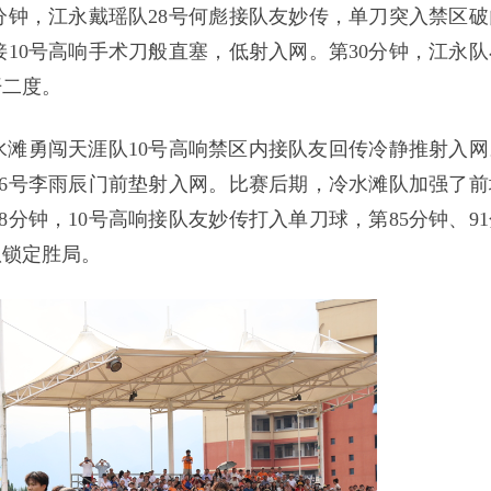
分钟，江永戴瑶队28号何彪接队友妙传，单刀突入禁区破
接10号高响手术刀般直塞，低射入网。第30分钟，江永队
开二度。
水滩勇闯天涯队10号高响禁区内接队友回传冷静推射入网
16号李雨辰门前垫射入网。比赛后期，冷水滩队加强了前
分钟，10号高响接队友妙传打入单刀球，第85分钟、91
队锁定胜局。