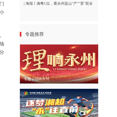
门
| 海报丨湘粤C位，看永州蓝山“产”“景”双全
小
专题推荐
。
场
分
专题丨理响永州