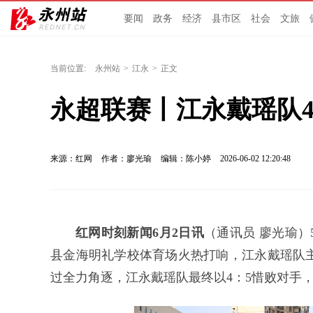
要闻
政务
经济
县市区
社会
文旅
当前位置:
永州站
>
江永
>
正文
永超联赛丨江永戴瑶队
来源：红网
作者：廖光瑜
编辑：陈小婷
2026-06-02 12:20:48
红网时刻新闻6月2日讯
（通讯员 廖光瑜）
县金海明礼学校体育场火热打响，江永戴瑶队
过全力角逐，江永戴瑶队最终以4：5惜败对手