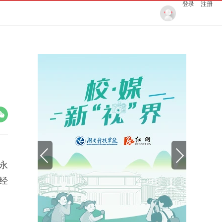
登录
注册
永
经