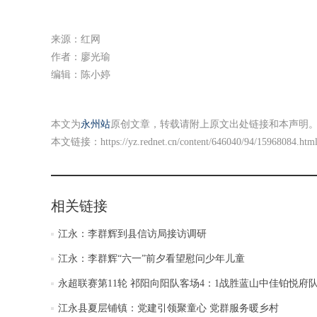
来源：红网
作者：廖光瑜
编辑：陈小婷
本文为
永州站
原创文章，转载请附上原文出处链接和本声明
本文链接：
https://yz.rednet.cn/content/646040/94/15968084.htm
相关链接
江永：李群辉到县信访局接访调研
江永：李群辉“六一”前夕看望慰问少年儿童
永超联赛第11轮 祁阳向阳队客场4：1战胜蓝山中佳铂悦府
江永县夏层铺镇：党建引领聚童心 党群服务暖乡村