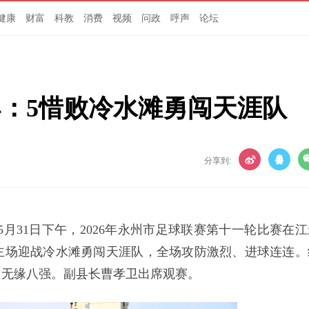
健康
财富
科教
消费
视频
问政
呼声
论坛
4：5惜败冷水滩勇闯天涯队
分享到:
5月31日下午，2026年永州市足球联赛第十一轮比赛在江
主场迎战冷水滩勇闯天涯队，全场攻防激烈、进球连连。
，无缘八强。副县长曹孝卫出席观赛。