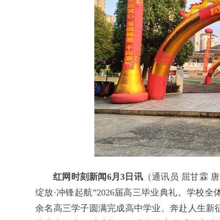
红网时刻新闻6月3日讯
（通讯员 屈甘霖 
绽放·冲锋起航”2026届高三毕业典礼。学校
余名高三学子圆满完成高中学业、奔赴人生新