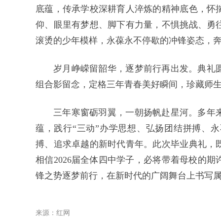
底蕴，传承学校深耕育人淬炼的精神底色，怀
仰、眼里有梦想、脚下有力量，不惧挑战、勇
滚烫的少年模样，永葆永不停歇的冲锋姿态，
岁月峥嵘留韶华，逐梦前行再出发。典礼
组合影留念，定格三年青春美好瞬间，珍藏师
三年寒窗砺羽翼，一朝扬帆赴星河。多年
蕴，践行“三动”办学思想、弘扬团结拼搏、永
搏、追求卓越的新时代青年。此次毕业典礼，
相信2026届全体四中学子，必将带着母校的
锋之势逐梦前行，在新时代的广阔舞台上书写
来源：红网