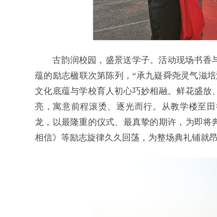
古韵润校园，盛景送学子。活动现场书香
蕴的励志楹联次第陈列，“承九嶷舜尧灵气滋培
文化底蕴与学校育人初心巧妙相融。鲜花盛放
亮，寓意前程滚烫、逐光而行。从教学楼至田
龙，以最隆重的仪式、最真挚的期许，为即将
相信》等励志旋律久久回荡，为整场典礼铺就