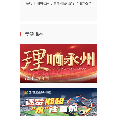
一
| 海报丨湘粤C位，看永州蓝山“产”“景”双全
专题推荐
专题丨理响永州