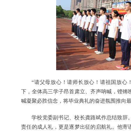
“请父母放心！请师长放心！请祖国放心！
下，全体高三学子昂首肃立、齐声呐喊，铿锵
喊凝聚必胜信念，将毕业典礼的奋进氛围推向
学校党委副书记、校长龚路斌作总结致辞
责任的成人礼，更是逐梦出征的启航礼。他寄