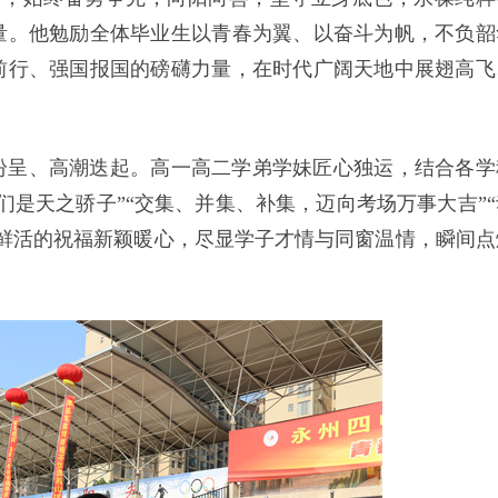
量。他勉励全体毕业生以青春为翼、以奋斗为帆，不负韶
前行、强国报国的磅礴力量，在时代广阔天地中展翅高飞
纷呈、高潮迭起。高一高二学弟学妹匠心独运，结合各学
们是天之骄子”“交集、并集、补集，迈向考场万事大吉”“
鲜活的祝福新颖暖心，尽显学子才情与同窗温情，瞬间点