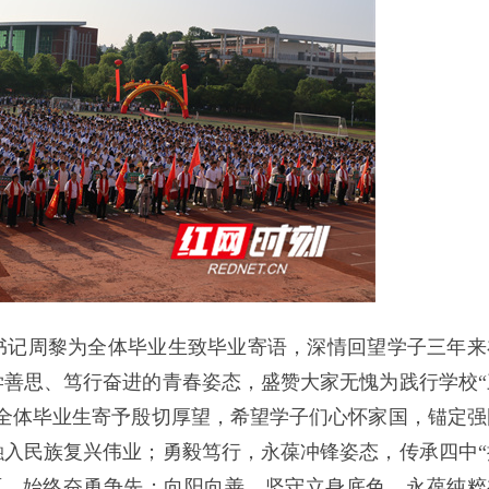
书记周黎为全体毕业生致毕业寄语，深情回望学子三年来
善思、笃行奋进的青春姿态，盛赞大家无愧为践行学校“
全体毕业生寄予殷切厚望，希望学子们心怀家国，锚定强
入民族复兴伟业；勇毅笃行，永葆冲锋姿态，传承四中“
雨，始终奋勇争先；向阳向善，坚守立身底色，永葆纯粹