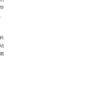
华
、
科
动
燃