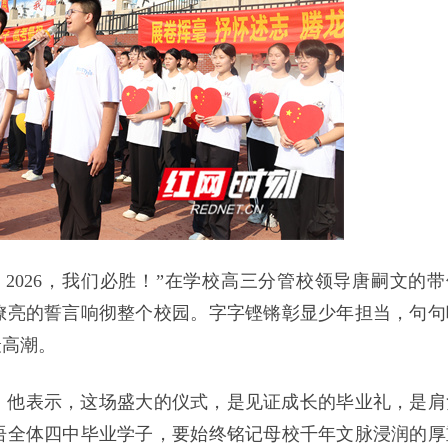
2026，我们必胜！”在学校高三分管校领导唐嗣文的带
嘹亮的誓言响彻整个校园。字字铿锵彰显少年担当，句句
最高潮。
。他表示，这场盛大的仪式，是见证成长的毕业礼，是肩
语全体四中毕业学子，要始终铭记母校千年文脉浸润的厚