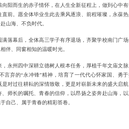
揣向阳而生的赤子情怀，在人生全新征程上，做到心中有
往直前。愿全体毕业生此去乘风逐浪、前程璀璨，永葆热
奔赴山海、不负时代。
圆满落幕后，全体高三学子有序退场，齐聚学校南门广场
生相伴、同窗相知的温暖时光。
来，永州四中深耕立德树人根本任务，厚植千年文庙文脉
不言弃的“永冲锋”精神，培育了一代代心怀家国、勇于
既是对过往耕耘的深情致敬，更是对崭新未来的盛大启航
期许、师长的嘱托、青春的信仰，以昂扬之姿奔赴山海，以
属于自己、属于青春的精彩答卷。