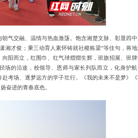
与朝气交融、温情与热血激荡。饱含湘楚文脉、彰显四中
潇湘才俊；秉三动育人素怀铸就社稷栋梁”等佳句，将地
、向阳而立，红围巾、红气球熠熠生辉，班旗招展、班牌
径场的沿途，校领导、恩师与家长列队而立，化身护航
奔赴考场、逐梦远方的学子壮行。《我的未来不是梦》《
昂扬奋进的青春底色。