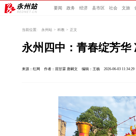
要闻
政务
经济
县市区
社会
文旅
当前位置:
永州站
>
科教
>
正文
永州四中：青春绽芳华
来源：红网
作者：屈甘霖 唐嗣文
编辑：王杨
2026-06-03 11:34:29