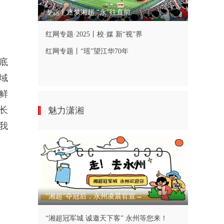
专题丨逐梦湘超 “永”往直前
红网专题·2025丨校·媒 新“视”界
红网专题丨“瑶”望江华70年
底
域
鲜
长
魅力潇湘
我
“湘超”夺冠后，永州凌晨官宣→
“湘超冠军城 诚邀天下客” 永州等您来！