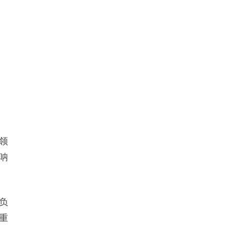
领
呐
负
重