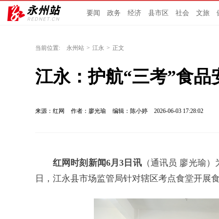
要闻
政务
经济
县市区
社会
文旅
当前位置:
永州站
>
江永
>
正文
江永：护航“三考”食品
来源：红网
作者：廖光瑜
编辑：陈小婷
2026-06-03 17:28:02
红网时刻新闻6月3日讯
（通讯员 廖光瑜）
日，江永县市场监管局针对辖区考点食堂开展食