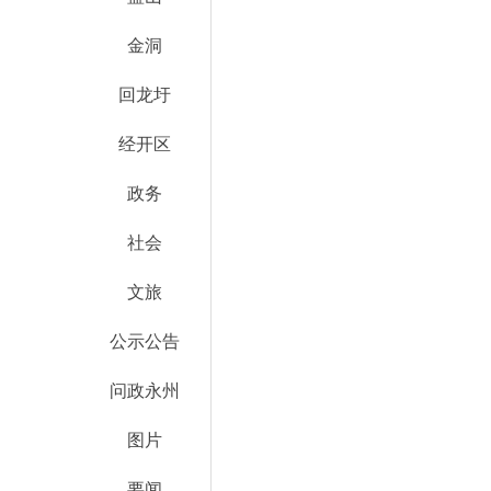
金洞
回龙圩
经开区
政务
社会
文旅
公示公告
问政永州
图片
要闻