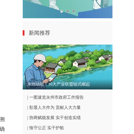
新闻推荐
永州动能丨16大产业联盟链式崛起
| 一图速览永州市政府工作报告
| 彰显人大作为 贡献人大力量
| 协商赋能发展 实干创造实绩
溯
| 恪守公正 实干护航
确