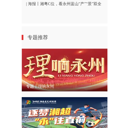
| 海报丨湘粤C位，看永州蓝山“产”“景”双全
专题推荐
专题丨理响永州