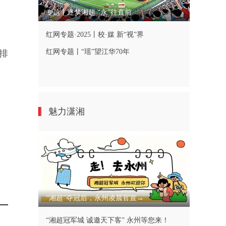
专题丨逐梦湘超 “永”往直前
红网专题·2025丨校·媒 新“视”界
红网专题丨“瑶”望江华70年
排
魅力潇湘
“湘超”夺冠后，永州凌晨官宣→
“湘超冠军城 诚邀天下客” 永州等您来！