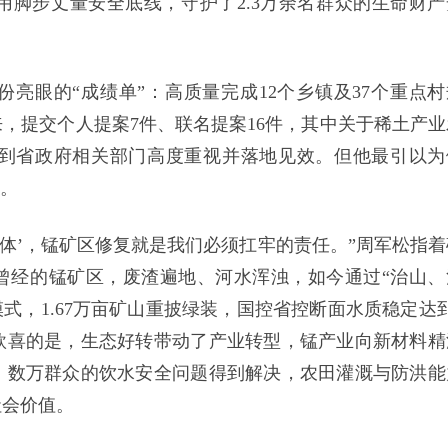
用脚步丈量安全底线，守护了2.3万余名群众的生命财产
亮眼的“成绩单”：高质量完成12个乡镇及37个重点村
来，提交个人提案7件、联名提案16件，其中关于稀土产业
到省政府相关部门高度重视并落地见效。但他最引以为
”。
同体’，锰矿区修复就是我们必须扛牢的责任。”周军松指着
曾经的锰矿区，废渣遍地、河水浑浊，如今通过“治山、
模式，1.67万亩矿山重披绿装，国控省控断面水质稳定达到
欣喜的是，生态好转带动了产业转型，锰产业向新材料精
，数万群众的饮水安全问题得到解决，农田灌溉与防洪能
社会价值。