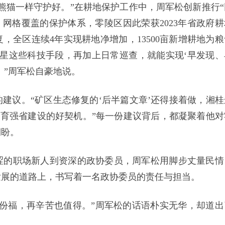
熊猫一样守护好。”在耕地保护工作中，周军松创新推行“
责、网格覆盖的保护体系，零陵区因此荣获2023年省政府耕
，全区连续4年实现耕地净增加，13500亩新增耕地为粮
星这些科技手段，再加上日常巡查，就能实现‘早发现、
。”周军松自豪地说。
建议。“矿区生态修复的‘后半篇文章’还得接着做，湘桂
体育强省建设的好契机。”每一份建议背后，都凝聚着他对
期盼。
涩的职场新人到资深的政协委员，周军松用脚步丈量民情
发展的道路上，书写着一名政协委员的责任与担当。
份福，再辛苦也值得。”周军松的话语朴实无华，却道出