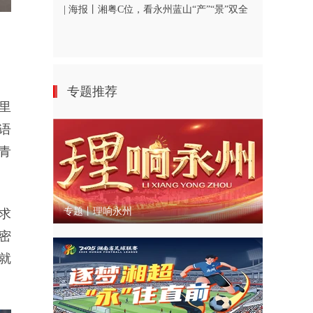
| 海报丨湘粤C位，看永州蓝山“产”“景”双全
专题推荐
里
语
青
专题丨理响永州
求
密
就