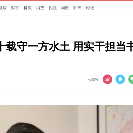
健康
财富
科教
消费
视频
问政
呼声
论坛
十载守一方水土 用实干担当
分享到: