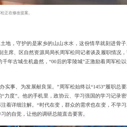
军松正在修改提案。
的土地，守护的是家乡的山山水水，这份情早就刻进骨子
副主席、区自然资源局局长周军松同记者谈及履职情况，
千年古城生机盎然，“00后的零陵城”正激励着周军松以
实事、为发展献良策。”周军松始终以“1453”履职总要
的“力度”。他的手机里，政协云、学习强国的学习记录密
注着详细注解。“时代在变，群众的需求也在变，不学习
续学习的自觉，让他的调研总能直击要害。