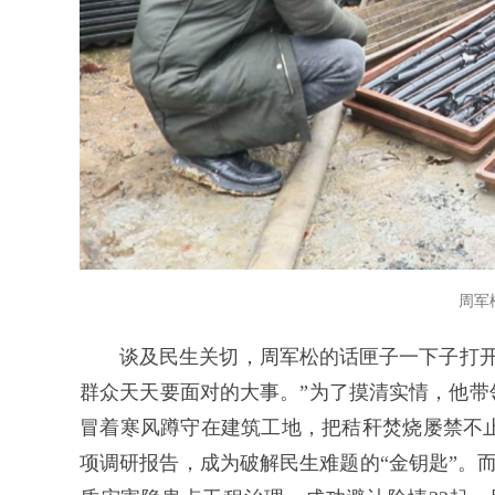
周军
谈及民生关切，周军松的话匣子一下子打开
群众天天要面对的大事。”为了摸清实情，他带
冒着寒风蹲守在建筑工地，把秸秆焚烧屡禁不
项调研报告，成为破解民生难题的“金钥匙”。