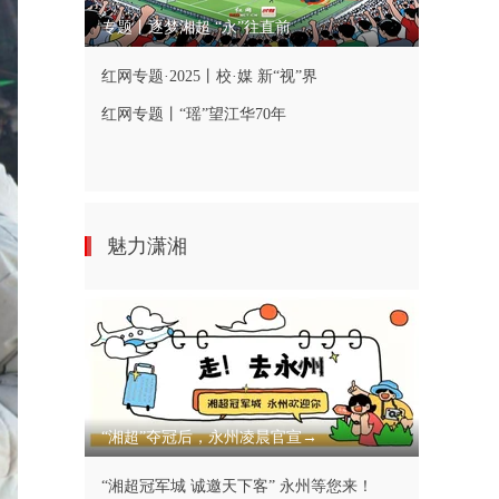
专题丨逐梦湘超 “永”往直前
红网专题·2025丨校·媒 新“视”界
红网专题丨“瑶”望江华70年
魅力潇湘
“湘超”夺冠后，永州凌晨官宣→
“湘超冠军城 诚邀天下客” 永州等您来！