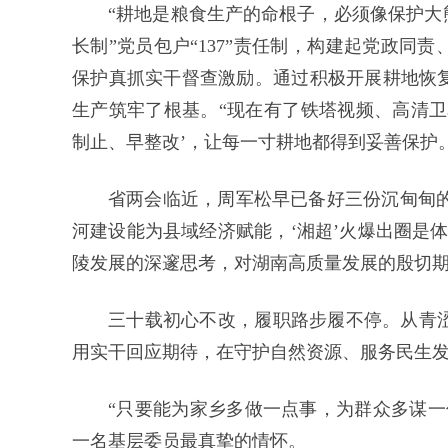
“耕地是粮食生产的命根子，必须像保护大
长制”党员包户“137”责任制，构建起党政同
保护真抓实干督查激励。通过积极开展耕地恢复
生产筑牢了根基。“现在有了铁塔视频、高清卫
制止、早整改’，让每一寸耕地都得到妥善保护
省两会临近，周军松早已备好三份沉甸甸的
河建设能为县域经济赋能，‘湘超’火爆出圈是
陵发展的深邃思考，对湖南高质量发展的殷切
三十载初心不改，履职路步履不停。从青
用实干回应期待，在守护自然资源、服务民生
“只要能为家乡多做一点事，为群众多谋一
一名基层委员最真挚的情怀。