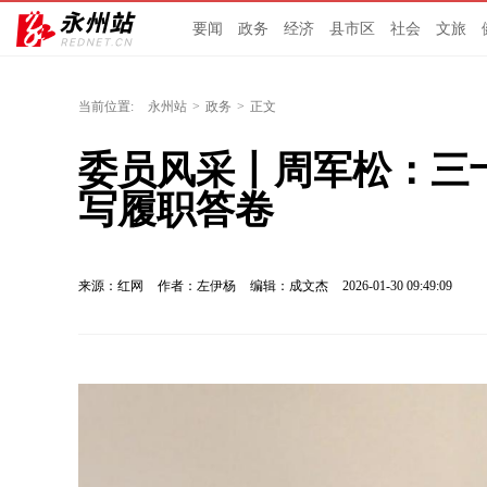
要闻
政务
经济
县市区
社会
文旅
当前位置:
永州站
>
政务
>
正文
委员风采丨周军松：三
写履职答卷
来源：红网
作者：左伊杨
编辑：成文杰
2026-01-30 09:49:09