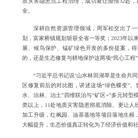
质灾害隐患点工程治理，成功避让险情32起，
全。
深耕自然资源管理领域，周军松交出了一份
划，富家桥镇规划斩获全省一等奖；2023年以
展、候鸟保护、锰矿绿色开发的多份提案，得
的，还是生态修复与耕地保护这两项“民心工程
“习近平总书记说‘山水林田湖草是生命共
区修复前后的对比图，讲述这场“绿色蝶变”。
水、治林、治土”四维联治与“矿区+”多元转型
类以上，11处地质灾害隐患彻底消除。更让人
加工升级，红枫园、油茶基地等项目落地生根
大幅提升，生态价值真正转化为了经济价值和