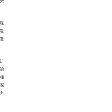
安
规
发
傲
矿
治
Ⅱ
深
力