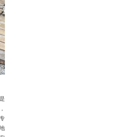
是
，
专
地