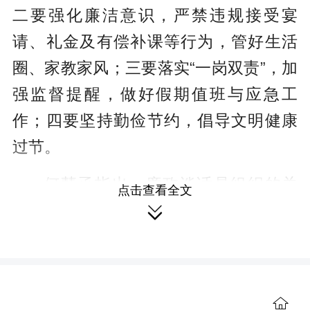
二要强化廉洁意识，严禁违规接受宴
请、礼金及有偿补课等行为，管好生活
圈、家教家风；三要落实“一岗双责”，加
强监督提醒，做好假期值班与应急工
作；四要坚持勤俭节约，倡导文明健康
过节。
何慧函指出，廉政谈话是组织的关
点击查看全文

爱与提醒，希望大家珍惜岗位、家庭与
名誉，将廉洁自律内化于心、外化于
行，共同维护学校清正廉明的育人环
境。
