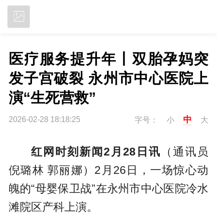
立即下载
医疗服务提升年丨双胎孕妈突
发子宫破裂 永州市中心医院上
演“生死营救”
中
2026-02-28 18:18:25
字号：
小
大
红网时刻新闻2月28日讯
（通讯员
倪璐林 郭丽娜）2月26日，一场惊心动
魄的“母婴保卫战”在永州市中心医院冷水
滩院区产科上演。