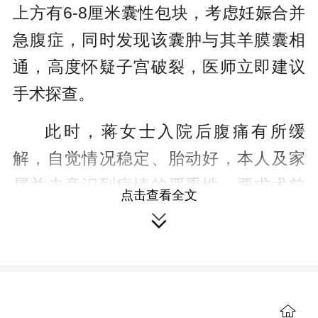
上方有6-8厘米囊性包块，考虑妊娠合并
急腹症，同时发现该囊肿与其羊膜囊相
通，高度怀疑子宫破裂，医师立即建议
手术探查。
此时，蒋女士入院后腹痛有所缓
解，自觉情况稳定、胎动好，本人及家
属并未意识到病情的严重性，要求术前
点击查看全文
明确诊断。为进一步确诊，医院立即安

排了磁共振检查，检查发现孕妇子宫破
裂。这意味着，维系着两个小生命的“房
子”出现了裂口，随时可能发生大出血，
