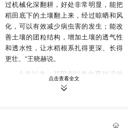
过机械化深翻耕，好处非常明显，能把
稻田底下的土壤翻上来，经过晾晒和风
化，可以有效减少病虫害的发生；能改
善土壤的团粒结构，增加土壤的透气性
和透水性，让水稻根系扎得更深、长得
更壮。”王晓赫说。
今年以来，祁阳市以集中育秧设施
点击查看全文
建设为抓手，依托“田间课堂”和农机合作

社开展新技术培训，推进农业机械化转
型升级。目前，全市已建成300平方米以
上集中育秧设施153处，正有效助力春耕
