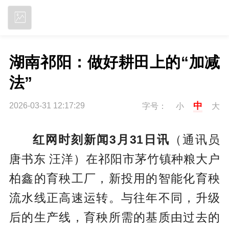
立即下载
湖南祁阳：做好耕田上的“加减
法”
中
2026-03-31 12:17:29
字号：
小
大
红网时刻新闻3月31日讯
（通讯员
唐书东 汪洋）在祁阳市茅竹镇种粮大户
柏鑫的育秧工厂，新投用的智能化育秧
流水线正高速运转。与往年不同，升级
后的生产线，育秧所需的基质由过去的