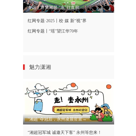
专题丨逐梦湘超 “永”往直前
红网专题·2025丨校·媒 新“视”界
红网专题丨“瑶”望江华70年
魅力潇湘
“湘超”夺冠后，永州凌晨官宣→
“湘超冠军城 诚邀天下客” 永州等您来！