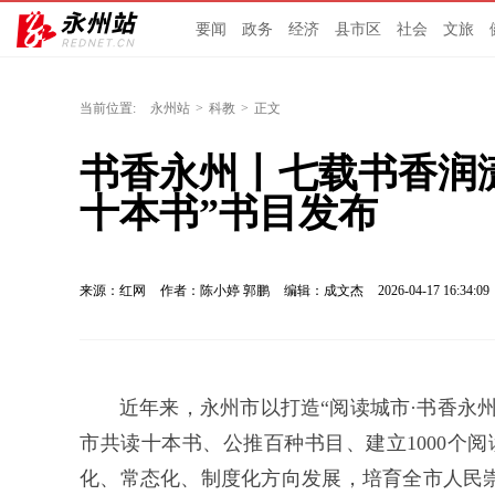
要闻
政务
经济
县市区
社会
文旅
当前位置:
永州站
>
科教
>
正文
书香永州丨七载书香润潇
十本书”书目发布
来源：红网
作者：陈小婷 郭鹏
编辑：成文杰
2026-04-17 16:34:09
近年来，永州市以打造“阅读城市·书香永
市共读十本书、公推百种书目、建立1000个阅
化、常态化、制度化方向发展，培育全市人民崇