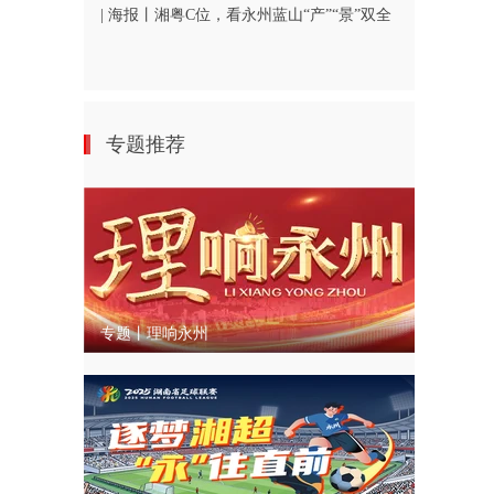
| 海报丨湘粤C位，看永州蓝山“产”“景”双全
专题推荐
专题丨理响永州