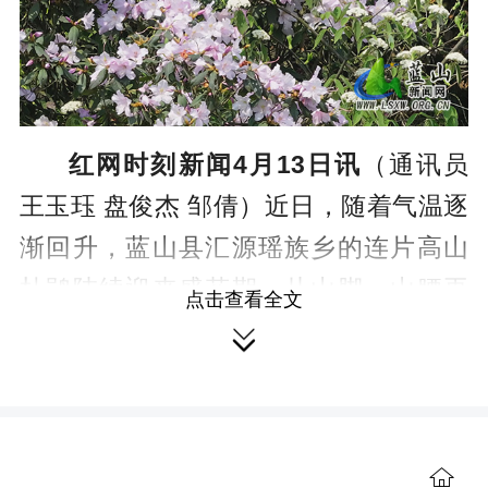
红网时刻新闻4月13日讯
（通讯员
王玉珏 盘俊杰 邹倩）近日，随着气温逐
渐回升，蓝山县汇源瑶族乡的连片高山
杜鹃陆续迎来盛花期，从山脚、山腰再
点击查看全文
到山顶，漫山遍野的高山杜鹃次第绽

放，仿佛为青山披上一件斑斓外衣。这
里的杜鹃为原生山林自然生长，火红、
淡紫的花朵团团簇簇，层层叠叠，红得
