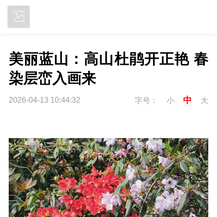
立即下载
美丽蓝山：高山杜鹃开正艳 春
染层峦入画来
中
2026-04-13 10:44:32
字号：
小
大