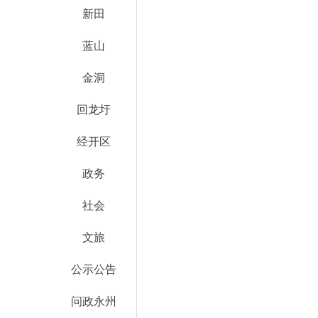
新田
蓝山
金洞
回龙圩
经开区
政务
社会
文旅
公示公告
问政永州