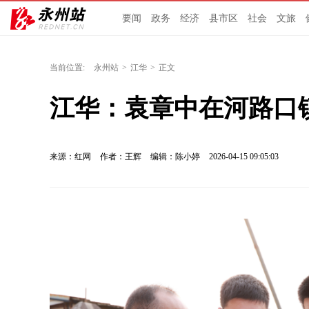
要闻
政务
经济
县市区
社会
文旅
当前位置:
永州站
>
江华
>
正文
江华：袁章中在河路口
来源：红网
作者：王辉
编辑：陈小婷
2026-04-15 09:05:03