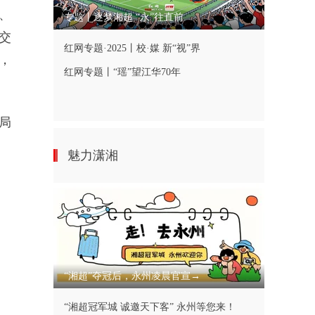
、
专题丨逐梦湘超 “永”往直前
交
红网专题·2025丨校·媒 新“视”界
，
红网专题丨“瑶”望江华70年
局
魅力潇湘
“湘超”夺冠后，永州凌晨官宣→
“湘超冠军城 诚邀天下客” 永州等您来！