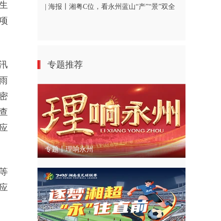
生
| 海报丨湘粤C位，看永州蓝山“产”“景”双全
项
汛
专题推荐
雨
密
查
应
专题丨理响永州
等
应