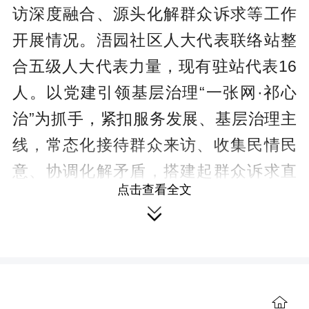
访深度融合、源头化解群众诉求等工作
开展情况。浯园社区人大代表联络站整
合五级人大代表力量，现有驻站代表16
人。以党建引领基层治理“一张网·祁心
治”为抓手，紧扣服务发展、基层治理主
线，常态化接待群众来访、收集民情民
意、协调化解矛盾，搭建起群众诉求直
点击查看全文
达、信访问题就地化解的基层平台。

调研中，周安伟对祁阳依托人大代
表联络站做实基层信访工作的成效给予
充分肯定。他指出，人大信访是践行全
