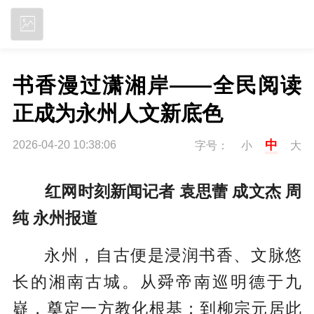
立即下载
书香漫过潇湘岸——全民阅读
正成为永州人文新底色
中
2026-04-20 10:38:06
字号：
小
大
红网时刻新闻记者 袁思蕾 成文杰 周
纯 永州报道
永州，自古便是浸润书香、文脉悠
长的湘南古城。从舜帝南巡明德于九
嶷，奠定一方教化根基；到柳宗元居此