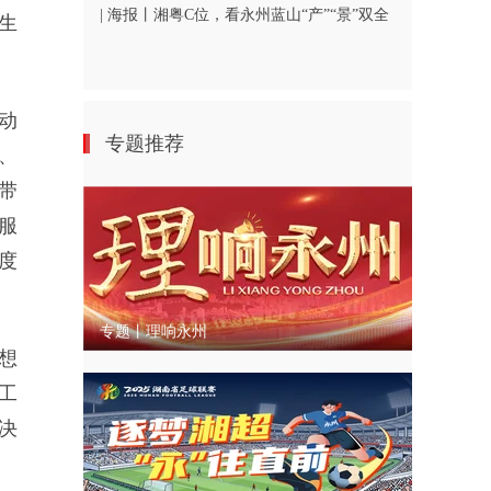
| 海报丨湘粤C位，看永州蓝山“产”“景”双全
生
动
专题推荐
、
带
服
度
专题丨理响永州
想
工
决