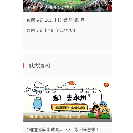
专题丨逐梦湘超 “永”往直前
红网专题·2025丨校·媒 新“视”界
红网专题丨“瑶”望江华70年
魅力潇湘
“湘超”夺冠后，永州凌晨官宣→
“湘超冠军城 诚邀天下客” 永州等您来！