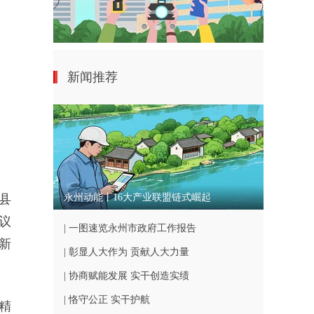
新闻推荐
次县
永州动能丨16大产业联盟链式崛起
议
| 一图速览永州市政府工作报告
新
| 彰显人大作为 贡献人大力量
| 协商赋能发展 实干创造实绩
| 恪守公正 实干护航
精