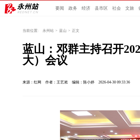
要闻
政务
经济
县市区
社会
文旅
当前位置:
永州站
>
蓝山
>
正文
蓝山：邓群主持召开20
大）会议
来源：红网
作者：王艺淞
编辑：陈小婷
2026-04-30 09:33:36