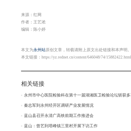
来源：红网
作者：王艺淞
编辑：陈小婷
本文为
永州站
原创文章，转载请附上原文出处链接和本声明
本文链接：
https://yz.rednet.cn/content/646048/74/15882422.htm
相关链接
永州市中心医院检验科在第十一届湖湘医卫检验论坛斩获多
秦志军到永州经开区调研产业发展情况
蓝山县召开永清广高铁前期工作推进会
蓝山：曾艺到塔峰镇三里村开展下访工作