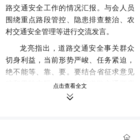
路交通安全工作的情况汇报。与会人员
围绕重点路段管控、隐患排查整治、农
村交通安全管理等进行交流发言。
龙亮指出，道路交通安全事关群众
切身利益，当前形势严峻、任务紧迫，
绝不能等、靠、要。要结合省征求意见
稿和零陵实际，抓紧制定道路交通顽瘴
点击查看全文
痼疾整治试行方案，提出切实可行的具

体措施，明确各部门职责分工，逐项逐
点推进隐患整治。各相关部门、各乡镇
（街道）要立即行动，不等不靠，迅速
