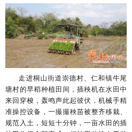
走进桐山街道崇德村、仁和镇牛尾
塘村的早稻种植田间，插秧机在水田中
来回穿梭，轰鸣声此起彼伏，机械手精
准操控设备，一撮撮秧苗被整齐移栽、
规范入土，短短十分钟，一亩水田的插