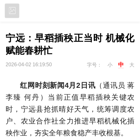
立即下载
宁远：早稻插秧正当时 机械化
赋能春耕忙
中
2026-04-02 16:19:50
字号：
小
大
红网时刻新闻4月2日讯
（通讯员 蒋
李臻 何丹）当前正值早稻插秧关键农
时，宁远县抢抓晴好天气，统筹调度农
户、农业合作社全力推进早稻机械化插
秧作业，夯实全年粮食稳产丰收根基。