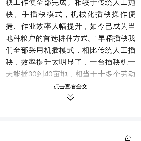
秧工作便全部完成。相较于传统人工抛
秧、手插秧模式，机械化插秧操作便
捷、作业效率大幅提升，如今已成为当
地种粮户的首选耕种方式。“早稻插秧我
们全部采用机插模式，相比传统人工插
秧，效率提升太明显了，一台插秧机一
天能插30到40亩地，相当于十多个劳动
力一天的工作量，机械化插秧作业不仅
点击查看全文

省工省力，还能保障插秧质量，能为我
们后续高产打下好基础。”宁远县飞耘农
机专业合作社负责人黄怀望介绍道。
