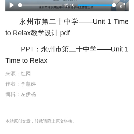
l
45:10
P
E
a
永州市第二十中学——Unit 1 Time
l
n
y
to Relax教学设计.pdf
a
t
y
e
PPT：永州市第二十中学——Unit 1
r
Time to Relax
f
来源：红网
u
作者：李慧婷
l
编辑：左伊杨
l
s
本站原创文章，转载请附上原文链接。
c