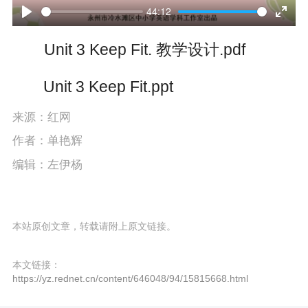
l
44:12
P
E
a
Unit 3 Keep Fit. 教学设计.pdf
l
n
y
a
t
Unit 3 Keep Fit.ppt
y
e
来源：红网
r
作者：单艳辉
f
编辑：左伊杨
u
l
本站原创文章，转载请附上原文链接。
l
s
本文链接：
https://yz.rednet.cn/content/646048/94/15815668.html
c