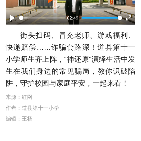
P
l
02:49
P
E
a
街头扫码、冒充老师、游戏福利、
l
n
y
快递赔偿……诈骗套路深！道县第十一
a
t
小学师生齐上阵，“神还原”演绎生活中发
y
e
生在我们身边的常见骗局，教你识破陷
r
阱，守护校园与家庭平安，一起来看！
f
u
来源：红网
作者：道县第十一小学
l
编辑：王杨
l
s