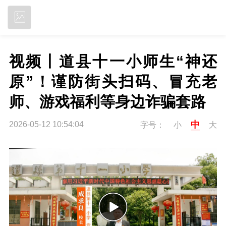
立即下载
视频丨道县十一小师生“神还
原”！谨防街头扫码、冒充老
师、游戏福利等身边诈骗套路
中
2026-05-12 10:54:04
字号：
小
大