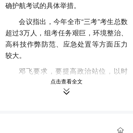
确护航考试的具体举措。
会议指出，今年全市“三考”考生总数
超过3万人，组考任务艰巨，环境整治、
高科技作弊防范、应急处置等方面压力
较大。
邓飞要求，要提高政治站位，以时
点击查看全文
时放心不下的责任感对待“三考”，准确把

握形势任务，自觉扛起政治责任；要聚
焦关键环节，守牢试卷保密、考风考
纪、考点环境和服务保障防线，以处处
到边到角的硬举措守护“三考”；要凝聚多
