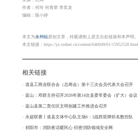
作者：何玲 何青翠 李奕龙
编辑：陈小婷
本文为
永州站
原创文章，转载请附上原文出处链接和本声明
本文链接：
https://yz.rednet.cn/content/646049/61/15952528.htm
相关链接
道县工商业联合会（总商会）第十三次会员代表大会召开
蓝山：邓群主持召开2026年第14次县委常委会（扩大）会议
蓝山县第二责任区文明创建工作推进会召开
永超联赛丨道县文体中心队主场6：1战胜双牌炬名数控队
祁阳市：消防夜话暖民心 织密消防领域安全网