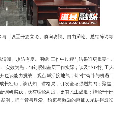
参与，设置开篇立论、质询攻辩、自由辩论、总结陈词等
清晰、攻防有度。围绕“工作中过程与结果谁更重要”，
、实效为先，句句紧扣基层工作实际；谈及“AI对打工人
升也谈能力挑战，观点鲜活接地气；针对“奋斗与机遇”“
成长经历，谈认知、讲格局，引发全场强烈共鸣；聚焦“
合调研实践，既有理论高度，更有民生温度；辩论“干部
合案例，把严管与厚爱、约束与激励的辩证关系讲得透彻