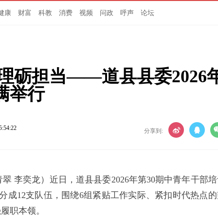
健康
财富
科教
消费
视频
问政
呼声
论坛
理砺担当——道县县委2026
满举行
5:54:22
分享到:
青翠 李奕龙）近日，道县县委2026年第30期中青年干部
手分成12支队伍，围绕6组紧贴工作实际、紧扣时代热点的
强履职本领。