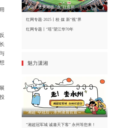
专题丨逐梦湘超 “永”往直前
用
红网专题·2025丨校·媒 新“视”界
红网专题丨“瑶”望江华70年
反
长
与
想
魅力潇湘
展
投
“湘超”夺冠后，永州凌晨官宣→
“湘超冠军城 诚邀天下客” 永州等您来！