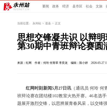
要闻
政务
经济
县市区
社会
文旅
当前位置:
永州站
>
道县
>
正文
思想交锋凝共识 以辩明
第30期中青班辩论赛圆
来源：红网
作者：何玲 何青翠 李奕龙
编辑：陈小婷
2026-05-27 1
红网时刻新闻5月27日讯
（通讯员 何玲 何
班辩论赛在团结楼102教室火热开赛。46名选
题展开激烈交锋，以思辨展青春风采，以交锋