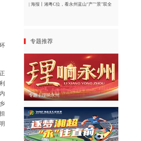
| 海报丨湘粤C位，看永州蓝山“产”“景”双全
专题推荐
环
正
利
内
专题丨理响永州
乡
担
明