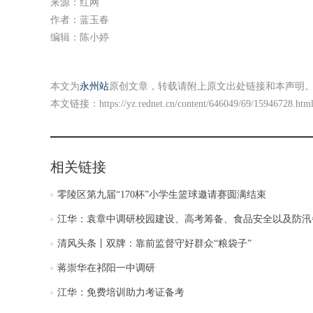
来源：红网
作者：蓝玉春
编辑：陈小婷
本文为
永州站
原创文章，转载请附上原文出处链接和本声明
本文链接：
https://yz.rednet.cn/content/646049/69/15946728.htm
相关链接
零陵区第九届“170杯”小学生篮球邀请赛圆满结束
江华：袁章中调研校园建设、高考筹备、食品安全以及防汛
清风头条丨双牌：靠前监督守好群众“粮袋子”
蒋崇华在祁阳一中调研
江华：免费培训助力考证备考