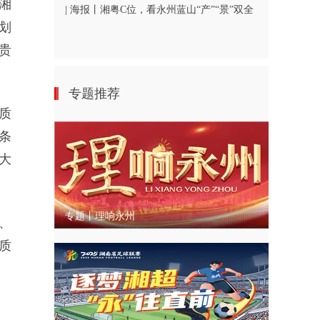
湘
| 海报丨湘粤C位，看永州蓝山“产”“景”双全
划
贵
专题推荐
质
条
大
专题丨理响永州
、
质