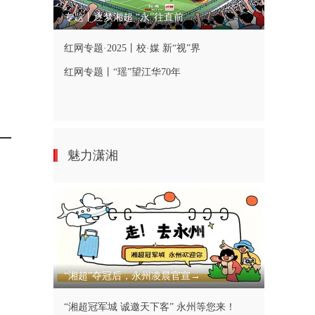
专题丨逐梦湘超 “永”往直前
红网专题·2025丨校·媒 新“视”界
红网专题丨“瑶”望江华70年
魅力潇湘
“湘超”夺冠后，永州凌晨官宣→
“湘超冠军城 诚邀天下客” 永州等您来！