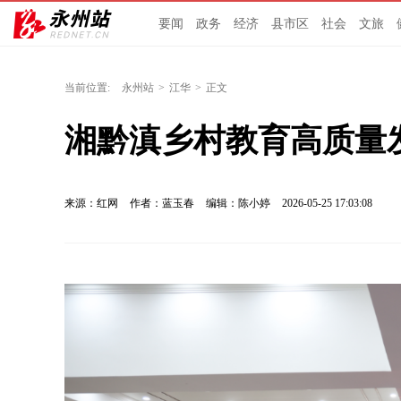
要闻
政务
经济
县市区
社会
文旅
当前位置:
永州站
>
江华
>
正文
湘黔滇乡村教育高质量
来源：红网
作者：蓝玉春
编辑：陈小婷
2026-05-25 17:03:08