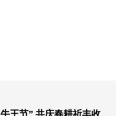
牛王节” 共庆春耕祈丰收