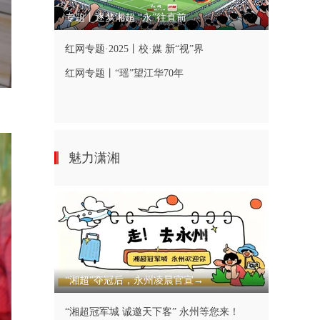
专题丨逐梦湘超 “永”往直前
红网专题·2025丨校·媒 新“视”界
红网专题丨“瑶”望江华70年
魅力潇湘
“湘超”夺冠后，永州凌晨官宣→
“湘超冠军城 诚邀天下客” 永州等您来！