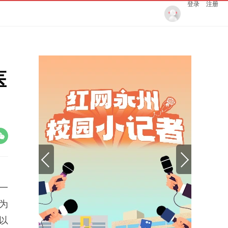
登录
注册
医
一
为
以