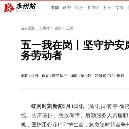
要闻
政务
经济
县市区
社会
文旅
当前位置:
永州站
>
健康
>
正文
五一我在岗丨坚守护安
务劳动者
来源：红网
作者：蒋宇 徐衍
编辑：陈小婷
2026-05-01 14:59:16
红网时刻新闻5月1日讯
（通讯员 蒋宇 
线。临床医护、急救保障、后勤服务人员履职
帆，医护用心诊疗守护生命，急救随时待命争