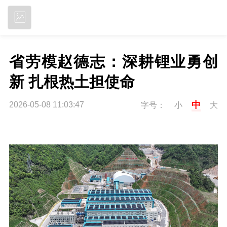
立即下载
省劳模赵德志：深耕锂业勇创
新 扎根热土担使命
中
2026-05-08 11:03:47
字号：
小
大