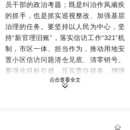
员干部的政治考题；既是纠治作风顽疾
的抓手，也是抓实巡视整改、加强基层
治理的任务。要坚持以人民为中心，坚
持“新官理旧账”，落实信访工作“321”机
制，市区一体、担当作为，推动用地安
置小区信访问题清仓见底、清零销号。
要强化目标引领、压实责任链条，增强
点击查看全文
责任感使命感紧迫感，强化主动向前一

步、协同无缝衔接的行动自觉，区直部
门主动衔接、履职尽责，市直单位靠前
指导、督办推进，以实打实的工作兑现
承诺。要健全工作机制、优化审批流
