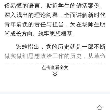
俗易懂的语言、贴近学生的鲜活案例、
深入浅出的理论阐释，全面讲解新时代
青年肩负的责任与担当，为在场师生明
晰成长方向、筑牢思想根基。
陈雄指出，党的历史就是一部不断
做实做细思想政治工作的历史，从革命
年代的信仰坚守，到改革开放后的思想
点击查看全文
解放，再到新时代全面从严治党，推进

一系列系统性、整体性重大改革，思想
政治工作始终是党和国家事业发展的重
要法宝。他要求，要牢牢把握政治、思
