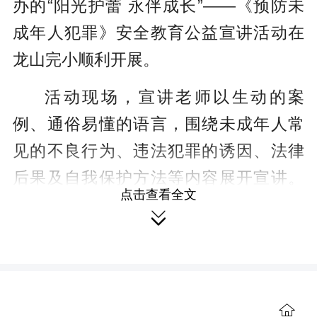
办的“阳光护蕾 永伴成长”——《预防未
成年人犯罪》安全教育公益宣讲活动在
龙山完小顺利开展。
活动现场，宣讲老师以生动的案
例、通俗易懂的语言，围绕未成年人常
见的不良行为、违法犯罪的诱因、法律
后果及自我保护方法等内容展开宣讲。
点击查看全文
老师通过互动提问、情景模拟等形式，

充分调动了学生的参与热情，引导学生
认识违法犯罪的危害，学会运用法律武
器保护自己，自觉抵制不良诱惑，养成

良好的行为习惯。学生们认真聆听、积