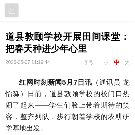
立即下载
道县敦颐学校开展田间课堂：
把春天种进少年心里
中
2026-05-07 11:19:44
字号：
小
大
红网时刻新闻5月7日讯
（通讯员
龙
怡淼
）日前，道县敦颐学校的校门口热
闹了起来——学生们脸上带着期待的笑
容，整齐列队，步行朝着学校的农耕研
学基地出发。