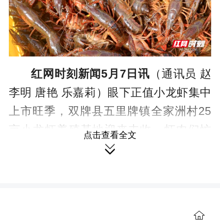
红网时刻新闻5月7日讯
（通讯员 赵
李明 唐艳 乐嘉莉）眼下正值小龙虾集中
上市旺季，双牌县五里牌镇全家洲村25
亩小龙虾养殖基地迎来丰收，虾农们忙
点击查看全文
着起笼收虾，送往城区各大市场，以特

色种养实现增收致富。
清晨，全家洲村小龙虾养殖基地里
一派繁忙景象。虾农们有条不紊地收
