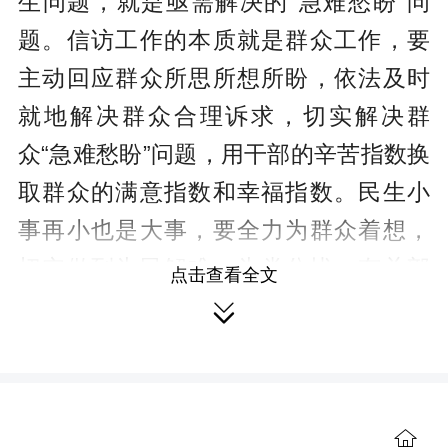
生问题，就是亟需解决的“急难愁盼”问
题。信访工作的本质就是群众工作，要
主动回应群众所思所想所盼，依法及时
就地解决群众合理诉求，切实解决群
众“急难愁盼”问题，用干部的辛苦指数换
取群众的满意指数和幸福指数。民生小
事再小也是大事，要全力为群众着想，
切实做到为民解难、为党分忧。有关部
点击查看全文
门要加大协调力度，坚持举一反三，持

续化解相关信访问题，及时回应群众关
切。水务企业要坚定扛牢社会责任，主
动担当作为，以实际行动回馈社会。
