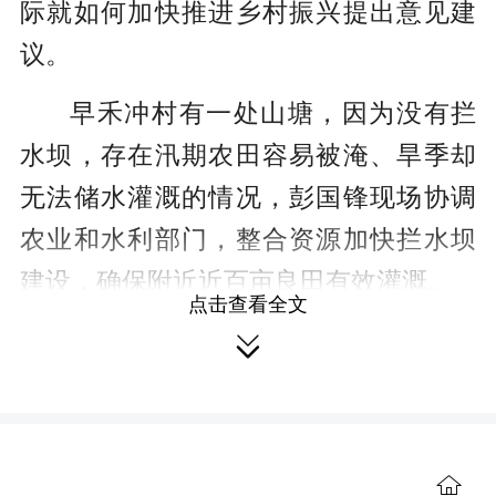
际就如何加快推进乡村振兴提出意见建
议。
早禾冲村有一处山塘，因为没有拦
水坝，存在汛期农田容易被淹、旱季却
无法储水灌溉的情况，彭国锋现场协调
农业和水利部门，整合资源加快拦水坝
建设，确保附近近百亩良田有效灌溉。
点击查看全文
丁庙湾村9组和观音堂社区正在建

设”和美院落"，彭国锋指出，建设美丽乡
村要统一规划、统一建设、统一管理，
积极引导村民，发动群众共同参与，打
