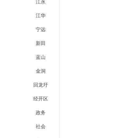
江永
江华
宁远
新田
蓝山
金洞
回龙圩
经开区
政务
社会