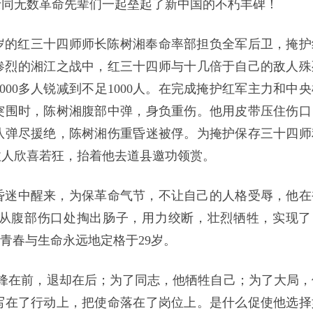
士同无数革命先辈们一起垒起了新中国的不朽丰碑！
29岁的红三十四师师长陈树湘奉命率部担负全军后卫，掩护
，在惨烈的湘江之战中，红三十四师与十几倍于自己的敌人殊
00多人锐减到不足1000人。在完成掩护红军主力和中央
突围时，陈树湘腹部中弹，身负重伤。他用皮带压住伤口
队弹尽援绝，陈树湘伤重昏迷被俘。为掩护保存三十四师
敌人欣喜若狂，抬着他去道县邀功领赏。
昏迷中醒来，为保革命气节，不让自己的人格受辱，他在
从腹部伤口处掏出肠子，用力绞断，壮烈牺牲，实现了
青春与生命永远地定格于29岁。
他冲锋在前，退却在后；为了同志，他牺牲自己；为了大局，
写在了行动上，把使命落在了岗位上。是什么促使他选择