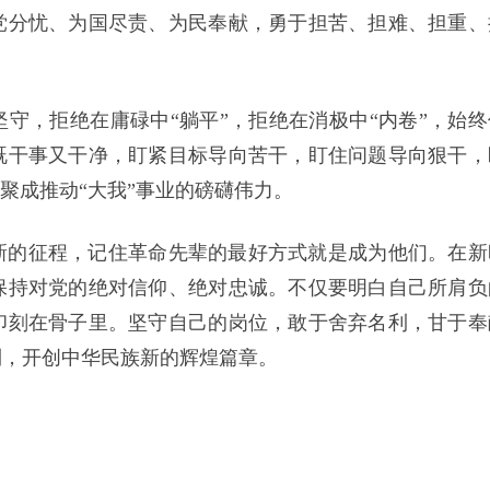
党分忧、为国尽责、为民奉献，勇于担苦、担难、担重、
守，拒绝在庸碌中“躺平”，拒绝在消极中“内卷”，始终
既干事又干净，盯紧目标导向苦干，盯住问题导向狠干，
聚成推动“大我”事业的磅礴伟力。
新的征程，记住革命先辈的最好方式就是成为他们。在新
保持对党的绝对信仰、绝对忠诚。不仅要明白自己所肩负
印刻在骨子里。坚守自己的岗位，敢于舍弃名利，甘于奉
利，开创中华民族新的辉煌篇章。