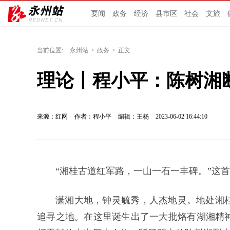
要闻
政务
经济
县市区
社会
文旅
当前位置:
永州站
>
政务
>
正文
理论丨程小平：陈树湘
来源：红网
作者：程小平
编辑：王杨
2023-06-02 16:44:10
“湘桂古道红军路，一山一石一丰碑。”这
潇湘大地，钟灵毓秀，人杰地灵。地处湘
追寻之地。在这里诞生出了一大批烙有湖湘精