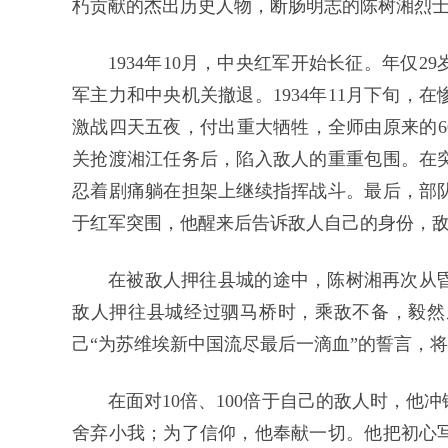
朽贡献的杰出历史人物，断肠明志的陈树湘烈
1934年10月，中央红军开始长征。年仅
军主力和中央机关撤退。1934年11月下旬
激战四天五夜，付出重大牺牲，全师由原来的60
关抢渡湘江任务后，陷入敌人的重重包围。在
忍着剧痛躺在担架上继续指挥战斗。最后，部
于红军突围，他醒来后告诉敌人自己的身份，
在被敌人押往县城的途中，陈树湘再次从
敌人押往县城经过驷马桥时，乘敌不备，毅然
己“为苏维埃新中国流尽最后一滴血”的誓言，将
在面对10倍、100倍于自己的敌人时，
舍弃小我；为了信仰，他奉献一切。他把初心