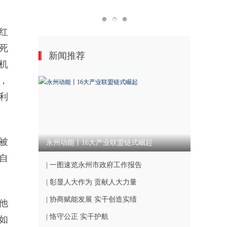
红
死
新闻推荐
机
，
利
被
永州动能丨16大产业联盟链式崛起
自
| 一图速览永州市政府工作报告
| 彰显人大作为 贡献人大力量
| 协商赋能发展 实干创造实绩
他
| 恪守公正 实干护航
如