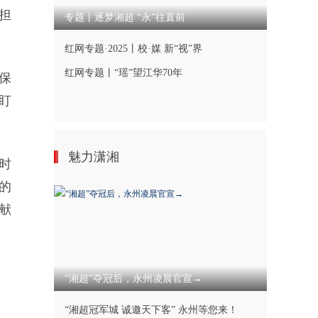
担
专题丨逐梦湘超 “永”往直前
红网专题·2025丨校·媒 新“视”界
红网专题丨“瑶”望江华70年
保
盯
魅力潇湘
时
的
献
“湘超”夺冠后，永州凌晨官宣→
“湘超冠军城 诚邀天下客” 永州等您来！