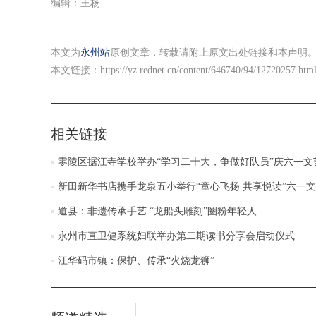
编辑：王杨
本文为
永州站
原创文章，转载请附上原文出处链接和本声明
本文链接：
https://yz.rednet.cn/content/646740/94/12720257.htm
相关链接
零陵区据江寺学校举办“学习二十大，争做好队员”庆六一文
新田新华书店携手龙泉五小举行“童心飞扬 共享悦读”六一
道县：非遗传承手艺 “龙船头雕刻”圈粉年轻人
永州市直卫健系统妇联举办第二期读书分享会启动仪式
江华码市镇：保护、传承“火烧龙狮”