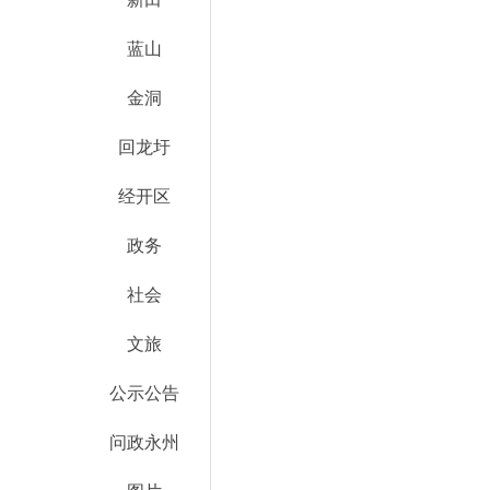
蓝山
金洞
回龙圩
经开区
政务
社会
文旅
公示公告
问政永州