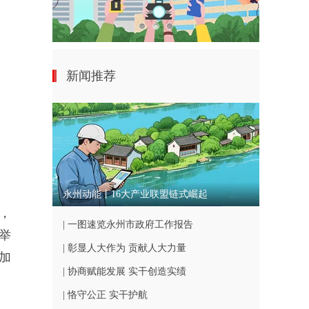
新闻推荐
永州动能丨16大产业联盟链式崛起
，
| 一图速览永州市政府工作报告
举
| 彰显人大作为 贡献人大力量
加
| 协商赋能发展 实干创造实绩
| 恪守公正 实干护航