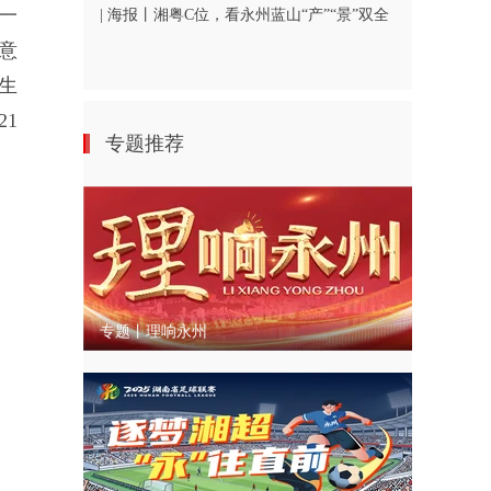
一
| 海报丨湘粤C位，看永州蓝山“产”“景”双全
意
生
1
专题推荐
专题丨理响永州