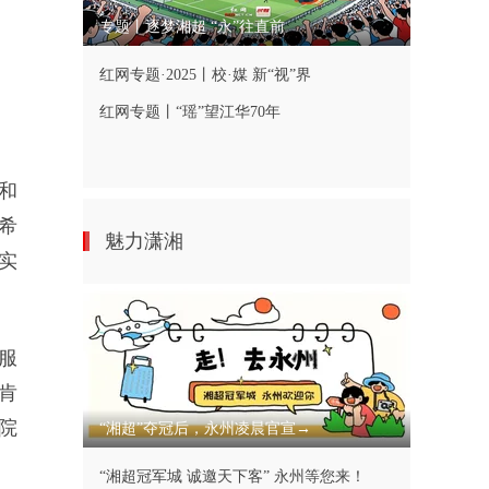
专题丨逐梦湘超 “永”往直前
红网专题·2025丨校·媒 新“视”界
红网专题丨“瑶”望江华70年
和
希
魅力潇湘
实
服
肯
院
“湘超”夺冠后，永州凌晨官宣→
“湘超冠军城 诚邀天下客” 永州等您来！