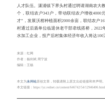
人才队伍。潇浦镇下界头村通过聘请湖南农大教
个，联结农户343户，带动联结农户增收4000
才”，发展沃柑种植面积2000余亩，联结农户1
村通过后盾单位临退休老干部牵线搭桥，2022年
水加工企业，投产后村集体经济年收入将达100
来源：红网
作者：杨剑斌 周宁波
编辑：王杨
本文为
永州站
原创文章，转载请附上原文出处链接和本声明
本文链接：
https://yz.rednet.cn/content/646742/54/12946406.htm