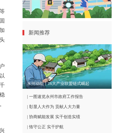
等
固
加
新闻推荐
头
户
以
永州动能丨16大产业联盟链式崛起
千
稳
| 一图速览永州市政府工作报告
。
| 彰显人大作为 贡献人大力量
| 协商赋能发展 实干创造实绩
| 恪守公正 实干护航
兴