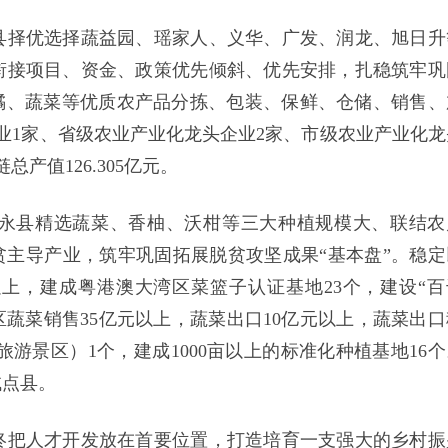
县择优选择蔬益园、瑶家人、义华、广发、润龙、旭日升
衔接项目、资金、政策优先倾斜、优先安排，扎稳筑牢巩
橘、蔬菜等优质农产品分拣、包装、保鲜、仓储、销售、
企业1家、省级农业产业化龙头企业2家、市级农业产业化龙
产值126.305亿元。
永县精选蔬菜、香柚、沃柑等三大种植规模大、联结农
贫主导产业，筑牢巩固拓展脱贫攻坚成果“基本盘”。稳定
以上，建成粤港澳大湾区菜篮子认证基地23个，建设“百
区蔬菜销售35亿元以上，蔬菜出口10亿元以上，蔬菜出口
游景区）1个，建成1000亩以上的标准化种植基地16个
试点县。
终把人才开发放在首要位置，打造培育一支强大的乡村振