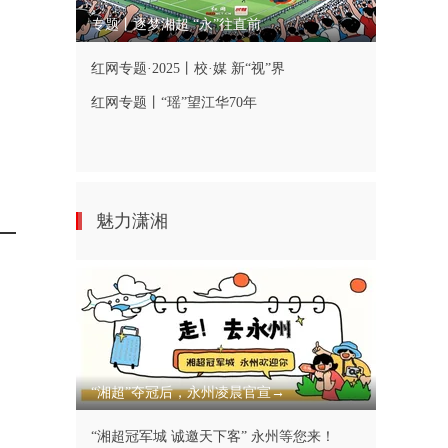
专题丨逐梦湘超 “永”往直前
红网专题·2025丨校·媒 新“视”界
红网专题丨“瑶”望江华70年
魅力潇湘
“湘超”夺冠后，永州凌晨官宣→
“湘超冠军城 诚邀天下客” 永州等您来！