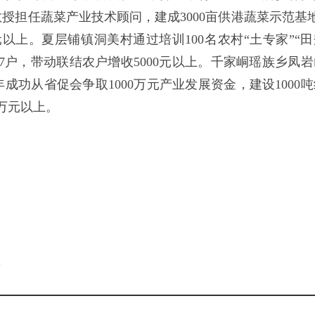
授担任蔬菜产业技术顾问，建成3000亩供港蔬菜示范基地
元以上。夏层铺镇洞美村通过培训100名农村“土专家”“田
67户，带动联结农户增收5000元以上。千家峒瑶族乡凤岩
成功从省促会争取1000万元产业发展资金，建设1000吨
万元以上。
。
l