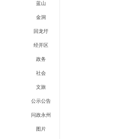
蓝山
金洞
回龙圩
经开区
政务
社会
文旅
公示公告
问政永州
图片