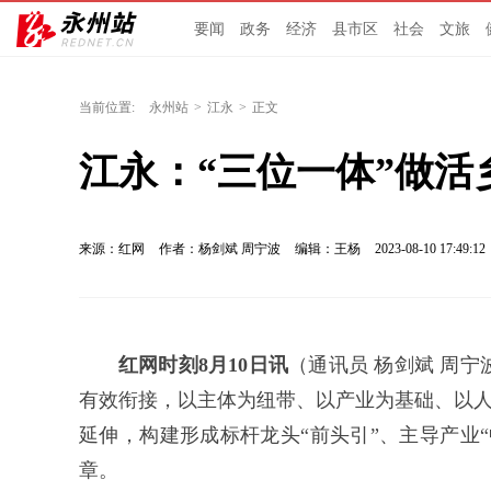
要闻
政务
经济
县市区
社会
文旅
当前位置:
永州站
>
江永
>
正文
江永：“三位一体”做活
来源：红网
作者：杨剑斌 周宁波
编辑：王杨
2023-08-10 17:49:12
红网时刻8月10日讯
（通讯员 杨剑斌 周
有效衔接，以主体为纽带、以产业为基础、以人才
延伸，构建形成标杆龙头“前头引”、主导产业
章。