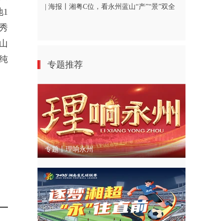
| 海报丨湘粤C位，看永州蓝山“产”“景”双全
1
秀
山
纯
专题推荐
专题丨理响永州