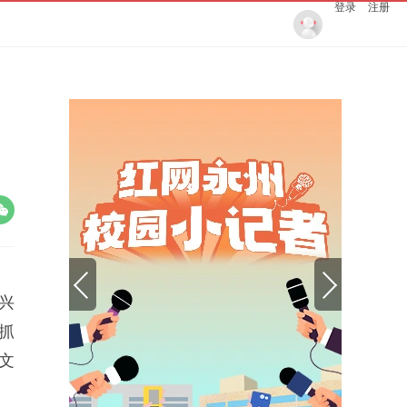
登录
注册
兴
抓
文