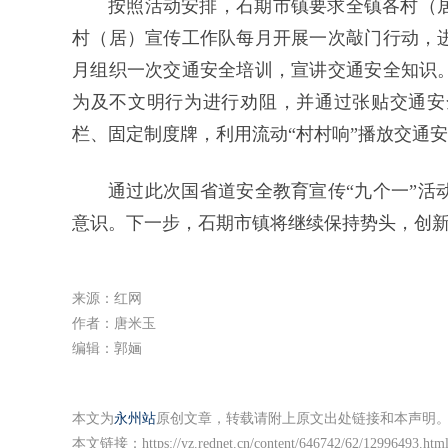
按照活动安排，石期市镇要求全镇各村（
村（居）宣传工作队每月开展一次敲门行动，
月组织一次交通安全培训，宣讲交通安全知识
为及不文明行为进行劝阻，并通过张贴交通安
栏、固定制度牌，利用流动“村村响”播放交通
通过此次国省道安全教育宣传“九个一”活
意识。下一步，石期市镇将继续保持势头，创
来源：红网
作者：唐米玉
编辑：郭婳
本文为
永州站
原创文章，转载请附上原文出处链接和本声明
本文链接：
https://yz.rednet.cn/content/646742/62/12996493.htm