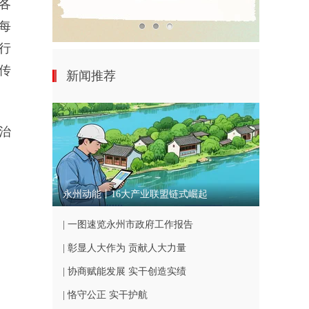
各
每
行
传
新闻推荐
治
永州动能丨16大产业联盟链式崛起
| 一图速览永州市政府工作报告
| 彰显人大作为 贡献人大力量
| 协商赋能发展 实干创造实绩
| 恪守公正 实干护航