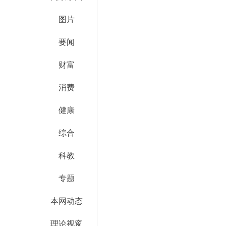
图片
要闻
财富
消费
健康
综合
科教
专题
本网动态
理论视窗