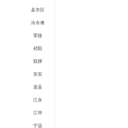
县市区
冷水滩
零陵
祁阳
双牌
东安
道县
江永
江华
宁远