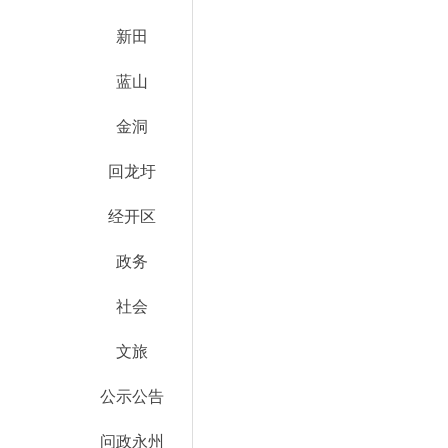
新田
蓝山
金洞
回龙圩
经开区
政务
社会
文旅
公示公告
问政永州