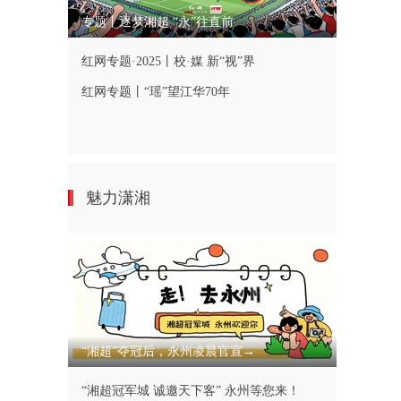
专题丨逐梦湘超 “永”往直前
红网专题·2025丨校·媒 新“视”界
红网专题丨“瑶”望江华70年
魅力潇湘
“湘超”夺冠后，永州凌晨官宣→
“湘超冠军城 诚邀天下客” 永州等您来！