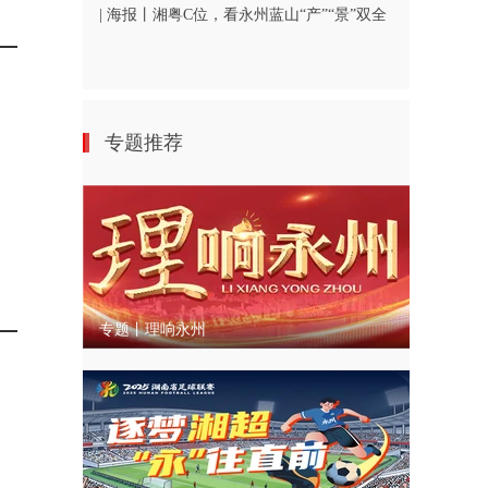
| 海报丨湘粤C位，看永州蓝山“产”“景”双全
专题推荐
专题丨理响永州